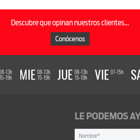
Descubre que opinan nuestros clientes...
Conócenos
MIE
JUE
VIE
S
08-13h
08-13h
08-13h
07-15h
15-19h
15-19h
15-19h
LE PODEMOS AY