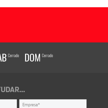
AB
DOM
Cerrado
Cerrado
UDAR...