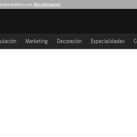
os que acepta su uso.
Más Información
.
Barcelona
Girona
Lleida
93.159.61.20
972.983.614
973.984.00
ulación
Marketing
Decoración
Especialidades
C
arjetas de visitas Inmobiliari
Home
/ Inmobiliarias