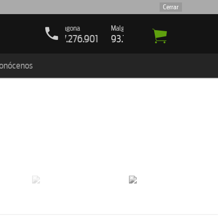
Cerrar
Tarragona
Malgrat de Mar
Palafolls
Madrid
3
977.276.901
93.159.61.21
93.516.00.47
91.159.16
onócenos
as