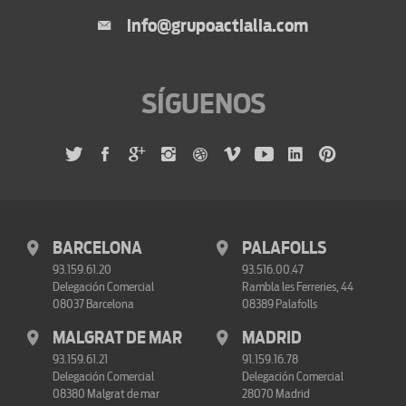
info@grupoactialia.com
SÍGUENOS
BARCELONA
PALAFOLLS
93.159.61.20
93.516.00.47
Delegación Comercial
Rambla les Ferreries, 44
08037 Barcelona
08389 Palafolls
MALGRAT DE MAR
MADRID
93.159.61.21
91.159.16.78
Delegación Comercial
Delegación Comercial
08380 Malgrat de mar
28070 Madrid