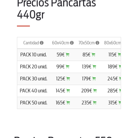
Precios Pancartas
440gr
Cantidad
60x40cm
70x50cm
80x60cm
100
PACK 10 unid.
59€
85€
115€
1
PACK 20 unid.
99€
139€
189€
2
PACK 30 unid.
125€
179€
245€
3
PACK 40 unid.
145€
209€
285€
3
PACK 50 unid.
165€
235€
315€
3