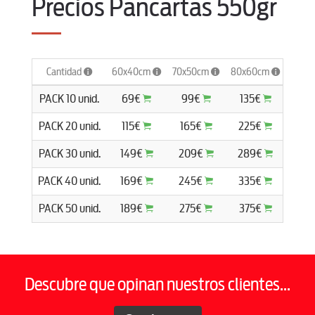
Precios Pancartas 550gr
Cantidad
60x40cm
70x50cm
80x60cm
100x
PACK 10 unid.
69€
99€
135€
16
PACK 20 unid.
115€
165€
225€
27
PACK 30 unid.
149€
209€
289€
35
PACK 40 unid.
169€
245€
335€
41
PACK 50 unid.
189€
275€
375€
46
Descubre que opinan nuestros clientes...