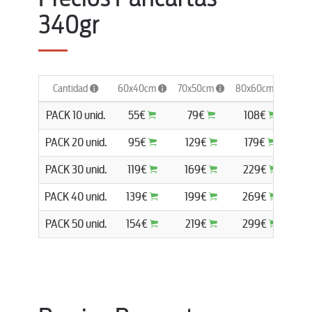
340gr
Cantidad
60x40cm
70x50cm
80x60cm
100
PACK 10 unid.
55€
79€
108€
1
PACK 20 unid.
95€
129€
179€
2
PACK 30 unid.
119€
169€
229€
2
PACK 40 unid.
139€
199€
269€
3
PACK 50 unid.
154€
219€
299€
3